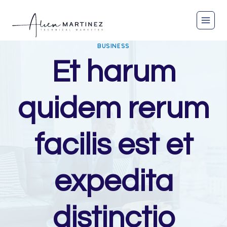
BUSINESS
Et harum
quidem rerum
facilis est et
expedita
distinctio